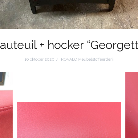
auteuil + hocker “Georgett
16 oktober 2020
ROVALO Meubelstoffeerderij